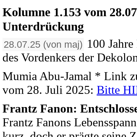
Kolumne 1.153 vom 28.07
Unterdrückung
100 Jahre
28.07.25 (von maj)
des Vordenkers der Dekolon
Mumia Abu-Jamal * Link z
vom 28. Juli 2025:
Bitte H
Frantz Fanon: Entschlos
Frantz Fanons Lebensspanne
kurz, doch er prägte seine Z