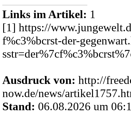
Links im Artikel:
1
[1] https://www.jungewelt.d
f%c3%bcrst-der-gegenwart.
sstr=der%7cf%c3%bcrst%7
Ausdruck von:
http://free
now.de/news/artikel1757.h
Stand:
06.08.2026 um 06:1