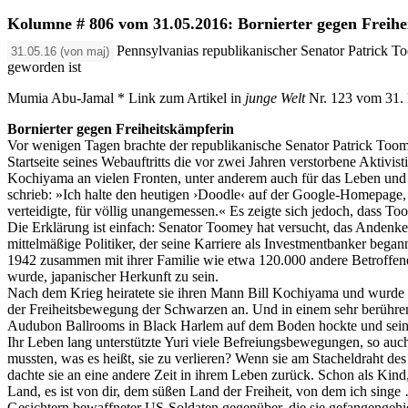
Kolumne # 806 vom 31.05.2016: Bornierter gegen Freihe
Pennsylvanias republikanischer Senator Patrick T
31.05.16 (von maj)
geworden ist
Mumia Abu-Jamal * Link zum Artikel in
junge Welt
Nr. 123 vom 31.
Bornierter gegen Freiheitskämpferin
Vor wenigen Tagen brachte der republikanische Senator Patrick Too
Startseite seines Webauftritts die vor zwei Jahren verstorbene Aktiv
Kochiyama an vielen Fronten, unter anderem auch für das Leben und di
schrieb: »Ich halte den heutigen ›Doodle‹ auf der Google-Homepage, d
verteidigte, für völlig unangemessen.« Es zeigte sich jedoch, dass To
Die Erklärung ist einfach: Senator Toomey hat versucht, das Andenk
mittelmäßige Politiker, der seine Karriere als Investmentbanker bega
1942 zusammen mit ihrer Familie wie etwa 120.000 andere Betroffene 
wurde, japanischer Herkunft zu sein.
Nach dem Krieg heiratete sie ihren Mann Bill Kochiyama und wurde z
der Freiheitsbewegung der Schwarzen an. Und in einem sehr berühre
Audubon Ballrooms in Black Harlem auf dem Boden hockte und seinen 
Ihr Leben lang unterstützte Yuri viele Befreiungsbewegungen, so auc
mussten, was es heißt, sie zu verlieren? Wenn sie am Stacheldraht des
dachte sie an eine andere Zeit in ihrem Leben zurück. Schon als Kind
Land, es ist von dir, dem süßen Land der Freiheit, von dem ich sin
Gesichtern bewaffneter US-Soldaten gegenüber, die sie gefangengehiel