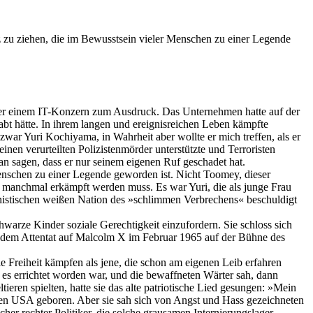
zu ziehen, die im Bewusstsein vieler Menschen zu einer Legende
ber einem IT-Konzern zum Ausdruck. Das Unternehmen hatte auf der
habt hätte. In ihrem langen und ereignisreichen Leben kämpfte
war Yuri Kochiyama, in Wahrheit aber wollte er mich treffen, als er
nen verurteilten Polizistenmörder unterstützte und Terroristen
man sagen, dass er nur seinem eigenen Ruf geschadet hat.
enschen zu einer Legende geworden ist. Nicht Toomey, dieser
sie manchmal erkämpft werden muss. Es war Yuri, die als junge Frau
inistischen weißen Nation des »schlimmen Verbrechens« beschuldigt
arze Kinder soziale Gerechtigkeit einzufordern. Sie schloss sich
 dem Attentat auf Malcolm X im Februar 1965 auf der Bühne des
 Freiheit kämpfen als jene, die schon am eigenen Leib erfahren
r es errichtet worden war, und die bewaffneten Wärter sah, dann
eren spielten, hatte sie das alte patriotische Lied gesungen: »Mein
 den USA geboren. Aber sie sah sich von Angst und Hass gezeichneten
er rechter Politiker, die solche grausamen Internierungslager