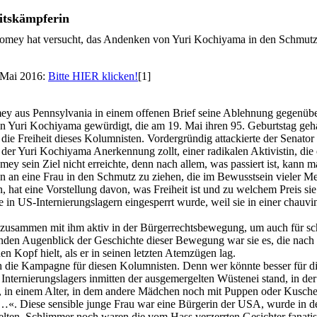
itskämpferin
oomey hat versucht, das Andenken von Yuri Kochiyama in den Schmutz 
 Mai 2016:
Bitte HIER klicken!
[1]
mey aus Pennsylvania in einem offenen Brief seine Ablehnung gegenü
istin Yuri Kochiyama gewürdigt, die am 19. Mai ihren 95. Geburtstag ge
e Freiheit dieses Kolumnisten. Vordergründig attackierte der Senator z
er Yuri Kochiyama Anerkennung zollt, einer radikalen Aktivistin, die ei
omey sein Ziel nicht erreichte, denn nach allem, was passiert ist, kann 
en an eine Frau in den Schmutz zu ziehen, die im Bewusstsein vieler M
nn, hat eine Vorstellung davon, was Freiheit ist und zu welchem Preis 
in US-Internierungslagern eingesperrt wurde, weil sie in einer chauv
usammen mit ihm aktiv in der Bürgerrechtsbewegung, um auch für schw
nden Augenblick der Geschichte dieser Bewegung war sie es, die nach
Kopf hielt, als er in seinen letzten Atemzügen lag.
h die Kampagne für diesen Kolumnisten. Denn wer könnte besser für die
 Internierungslagers inmitten der ausgemergelten Wüstenei stand, in de
, in einem Alter, in dem andere Mädchen noch mit Puppen oder Kuschelti
ge …«. Diese sensible junge Frau war eine Bürgerin der USA, wurde in
ten. Schlimmer noch waren die vom Hass verzerrten Gesichter fanatisch