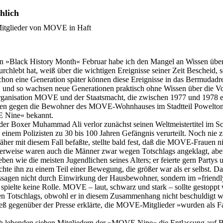
hlich
 Mitglieder von MOVE in Haft
en »Black History Month« Februar habe ich den Mangel an Wissen über
urchlebt hat, weiß über die wichtigen Ereignisse seiner Zeit Bescheid,
chon eine Generation später können diese Ereignisse in das Bermudadr
rt, und so wachsen neue Generationen praktisch ohne Wissen über die V
ganisation MOVE und der Staatsmacht, die zwischen 1977 und 1978 eine
n gegen die Bewohner des MOVE-Wohnhauses im Stadtteil Powelton Vil
E Nine« bekannt.
 der Boxer Muhammad Ali verlor zunächst seinen Weltmeistertitel im 
nem Polizisten zu 30 bis 100 Jahren Gefängnis verurteilt. Noch nie 
näher mit diesem Fall befaßte, stellte bald fest, daß die MOVE-Frauen 
rerweise waren auch die Männer zwar wegen Totschlags angeklagt, aber
en wie die meisten Jugendlichen seines Alters; er feierte gern Partys 
e ihn zu einem Teil einer Bewegung, die größer war als er selbst. Dann
gen nicht durch Einwirkung der Hausbewohner, sondern im »friendly 
s spielte keine Rolle. MOVE – laut, schwarz und stark – sollte gesto
wegen Totschlags, obwohl er in diesem Zusammenhang nicht beschuldig
eß gegenüber der Presse erklärte, die MOVE-Mitglieder »wurden als Fami
h lebenden sieben Mitgliedern der ­»MOVE Nine« die Entlassung auf Be