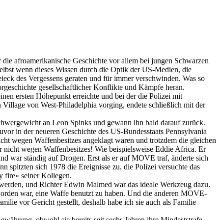
 die afroamerikanische Geschichte vor allem bei jungen Schwarzen
 selbst wenn dieses Wissen durch die Optik der US-Medien, die
eieck des Vergessens geraten und für immer verschwinden. Was so
orgeschichte gesellschaftlicher Konflikte und Kämpfe heran.
n ersten Höhepunkt erreichte und bei der die Polizei mit
lage von West-Philadelphia vorging, endete schließlich mit der
Schwergewicht an Leon Spinks und gewann ihn bald darauf zurück.
zuvor in der neueren Geschichte des US-Bundesstaats Pennsylvania
nicht wegen Waffenbesitzes angeklagt waren und trotzdem die gleichen
 nicht wegen Waffenbesitzes! Wie beispielsweise Eddie Africa. Er
und war ständig auf Drogen. Erst als er auf MOVE traf, änderte sich
 spitzten sich 1978 die Ereignisse zu, die Polizei versuchte das
fire« seiner Kollegen.
ppt werden, und Richter Edwin Malmed war das ideale Werkzeug dazu.
t worden war, eine Waffe benutzt zu haben. Und die anderen MOVE-
lie vor Gericht gestellt, deshalb habe ich sie auch als Familie
währung, obwohl sie bereits seit sechs Jahren ihre Mindeststrafe