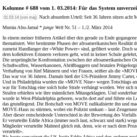
Kolumne # 688 vom 1. 03.2014: Für das System unverzei
Nach absurdem Urteil: Seit 36 Jahren sitzen acht
01.03.14 (von maj)
Mumia Abu-Jamal *
junge Welt
Nr. 51 – 1./2. März 2014
In einem meiner früheren Artikel über den gerade zu Ende gegangen
thematisiert. Wer bestimmte Phasen der afroamerikanischen Realität d
zumeist Handlanger der »White Power« sind, gefiltert wurde. Doch s
dem kollektiven Erinnern verloren geht, wird in keiner Schule geleh
Die ursprüngliche Konfrontation zwischen der afroamerikanischen Or
Schußwaffen, Wasserkanonen, Abrißbaggern und brutalen Prügelorgie
Verhaftung von fünf Männern und vier Frauen, seither als die »MOV
Das war vor 36 Jahren. Damals hieß der US-Präsident Jimmy Carter,
Und in Philadelphia wurden die »MOVE Nine« wegen Totschlags an ei
war für Totschlag eine solch hohe Strafe verhängt worden. Wer sich 
Strafen erhielten wie ihre männlichen Mitangeklagten. Und sonderba
wurde in West-Philadelphia geboren, wuchs dort auf und führte ein Leb
das grundlegend. Die Botschaft von MOVE radikalisierte ihn und macht
MOVE-Haus zu stürmen, wobei ein Polizist umkam – laut Zeugenaussa
Aber dieser entscheidende Unterschied in der Bewertung des Vorfall
Er verurteilte Eddie Africa (immer noch laut, schwarz und stark) 
Mitglieder verurteilte Malmed gleich mit, denn, wie er nach dem Proz
verurteilt«.
Bis heute verweigert die US-Justiz Eddie Africa und den anderen noc